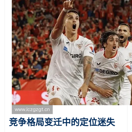
竞争格局变迁中的定位迷失