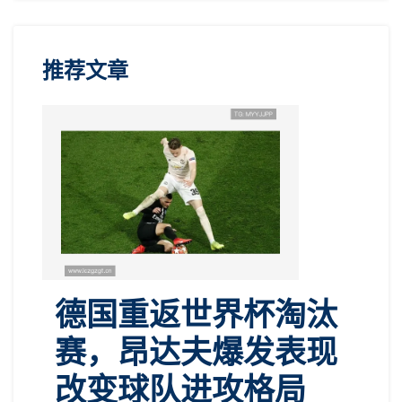
推荐文章
德国重返世界杯淘汰
赛，昂达夫爆发表现
改变球队进攻格局