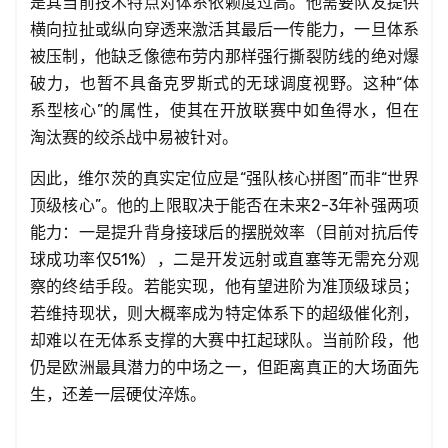
是其当前技术特点对体系依赖度过高。他需要队友提供
横向拉扯或纵向穿透来激活其最后一传能力，一旦体系
被压制，他缺乏像德布劳内那样强行撕裂防线的绝对爆
破力，也暂不具备克罗斯式的无球调度视野。这种“体
系型核心”的属性，使其在开放联赛中如鱼得水，但在
淘汰赛的绞杀战中易被针对。
因此，维尔茨的真实定位应是“强队核心拼图”而非“世界
顶级核心”。他的上限取决于能否在未来2-3年补强两项
能力：一是提升背身接球后的摆脱效率（目前对抗后传
球成功率仅51%），二是开发远射或直塞等无需充分观
察的终结手段。若能实现，他有望进阶为准顶级球员；
若维持现状，则大概率成为特定体系下的超级催化剂，
却难以在无体系支撑的大赛中扛起球队。当前阶段，他
仍是欧洲最具潜力的中场之一，但距离真正的大场面先
生，还差一层硬仗淬炼。