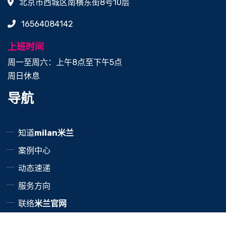
北京市西城区南横东街8号10层
16564084142
上班时间
周一至周六：上午8点至下午5点
周日休息
导航
知道
milan米兰
案例中心
动态速递
服务方向
联络
米兰官网
网站地图