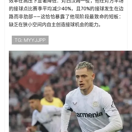
效率在高压下显著降低：对西汉姆一役，他在对方半场
的接球点比赛季平均减少40%，且70%的接球发生在边
路而非肋部——这恰恰暴露了他现阶段最致命的短板：
缺乏在狭小空间内自主创造接球机会的能力。