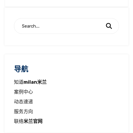
导航
知道
milan米兰
案例中心
动态速递
服务方向
联络
米兰官网