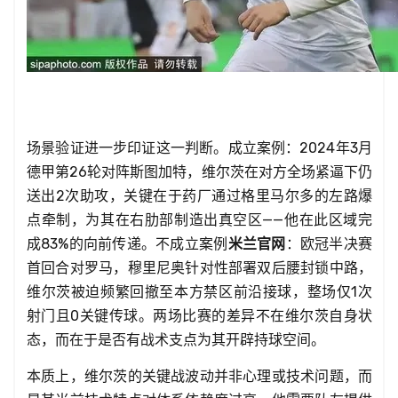
场景验证进一步印证这一判断。成立案例：2024年3月
德甲第26轮对阵斯图加特，维尔茨在对方全场紧逼下仍
送出2次助攻，关键在于药厂通过格里马尔多的左路爆
点牵制，为其在右肋部制造出真空区——他在此区域完
成83%的向前传递。不成立案例
米兰官网
：欧冠半决赛
首回合对罗马，穆里尼奥针对性部署双后腰封锁中路，
维尔茨被迫频繁回撤至本方禁区前沿接球，整场仅1次
射门且0关键传球。两场比赛的差异不在维尔茨自身状
态，而在于是否有战术支点为其开辟持球空间。
本质上，维尔茨的关键战波动并非心理或技术问题，而