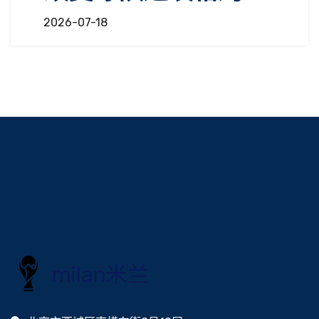
2026-07-18