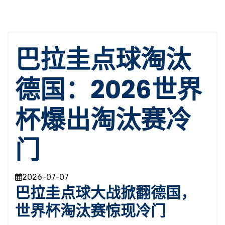
巴拉圭点球淘汰
德国：2026世界
杯爆出淘汰赛冷
门
2026-07-07
巴拉圭点球大战掀翻德国，
世界杯淘汰赛惊现冷门