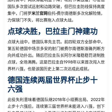
国队多次尝试远射和边路突破，但巴拉圭防线保持高度
集中，门将罗
米兰官网
伯托·费尔南德斯多次化解险情，
力保球门不失，将比赛拖入点球大战。
点球决胜，巴拉圭门神建功
点球大战中，德国队率先主罚。前四轮双方全部命中，
第五轮德国中场京多安的射门被费尔南德斯准确判断方
向并成功扑出。随后巴拉圭队长阿尔米隆稳稳罚进制胜
点球，全场沸腾。这是巴拉圭自1998年以来首次闯入世
界杯八强，也是该国历史上第二次达成此成就。
德国连续两届世界杯止步十
六强
此役失利意味着德国队继2018年小组赛出局、2022年
止步十六强后，连续第三届世界杯未能进入八强，创下