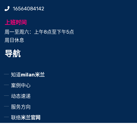
16564084142
上班时间
周一至周六：上午8点至下午5点
周日休息
导航
知道
milan米兰
案例中心
动态速递
服务方向
联络
米兰官网
网站地图