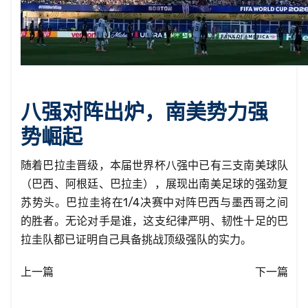
八强对阵出炉，南美势力强
势崛起
随着巴拉圭晋级，本届世界杯八强中已有三支南美球队
（巴西、阿根廷、巴拉圭），展现出南美足球的强劲复
苏势头。巴拉圭将在1/4决赛中对阵巴西与墨西哥之间
的胜者。无论对手是谁，这支纪律严明、韧性十足的巴
拉圭队都已证明自己具备挑战顶级强队的实力。
上一篇
下一篇