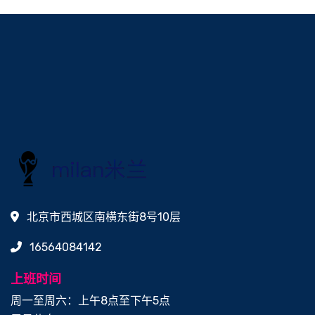
北京市西城区南横东街8号10层
16564084142
上班时间
周一至周六：上午8点至下午5点