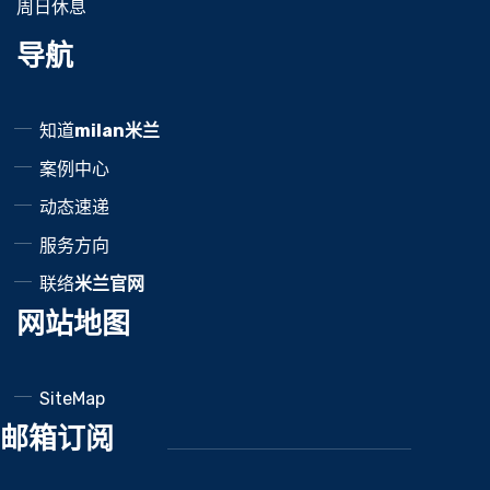
周日休息
导航
知道
milan米兰
案例中心
动态速递
服务方向
联络
米兰官网
网站地图
SiteMap
邮箱订阅