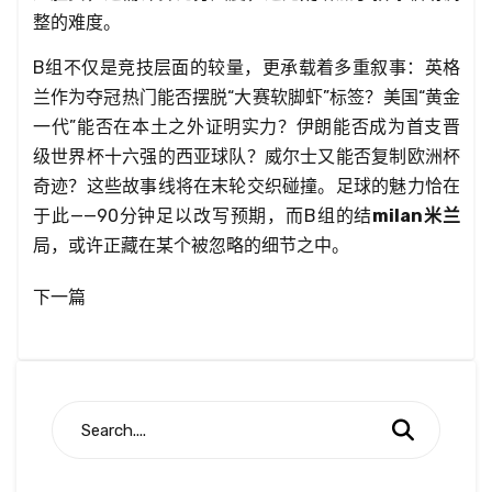
整的难度。
B组不仅是竞技层面的较量，更承载着多重叙事：英格
兰作为夺冠热门能否摆脱“大赛软脚虾”标签？美国“黄金
一代”能否在本土之外证明实力？伊朗能否成为首支晋
级世界杯十六强的西亚球队？威尔士又能否复制欧洲杯
奇迹？这些故事线将在末轮交织碰撞。足球的魅力恰在
于此——90分钟足以改写预期，而B组的结
milan米兰
局，或许正藏在某个被忽略的细节之中。
下一篇