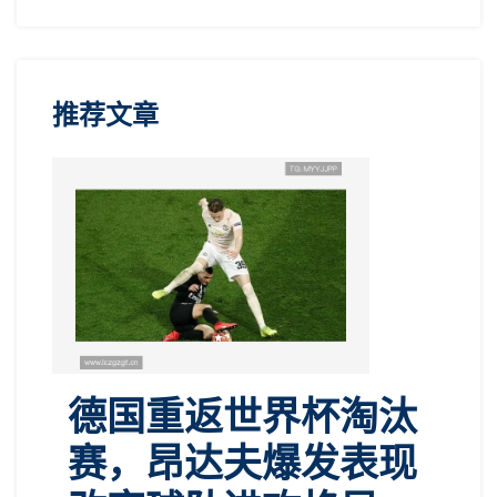
推荐文章
德国重返世界杯淘汰
赛，昂达夫爆发表现