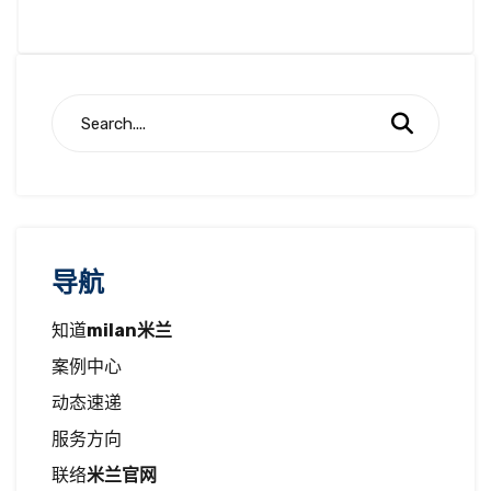
导航
知道
milan米兰
案例中心
动态速递
服务方向
联络
米兰官网