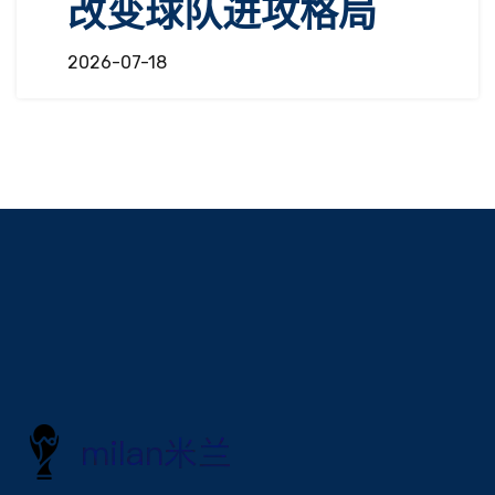
改变球队进攻格局
2026-07-18