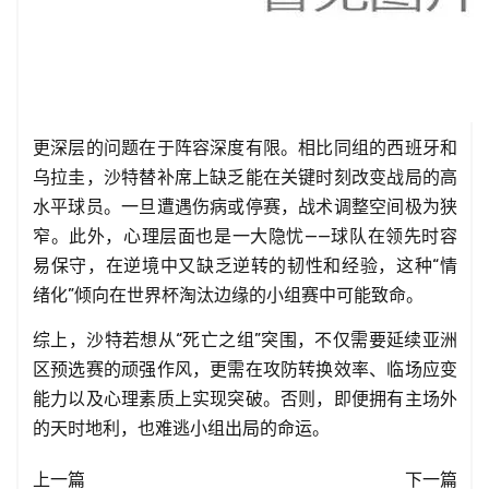
更深层的问题在于阵容深度有限。相比同组的西班牙和
乌拉圭，沙特替补席上缺乏能在关键时刻改变战局的高
水平球员。一旦遭遇伤病或停赛，战术调整空间极为狭
窄。此外，心理层面也是一大隐忧——球队在领先时容
易保守，在逆境中又缺乏逆转的韧性和经验，这种“情
绪化”倾向在世界杯淘汰边缘的小组赛中可能致命。
综上，沙特若想从“死亡之组”突围，不仅需要延续亚洲
区预选赛的顽强作风，更需在攻防转换效率、临场应变
能力以及心理素质上实现突破。否则，即便拥有主场外
的天时地利，也难逃小组出局的命运。
上一篇
下一篇