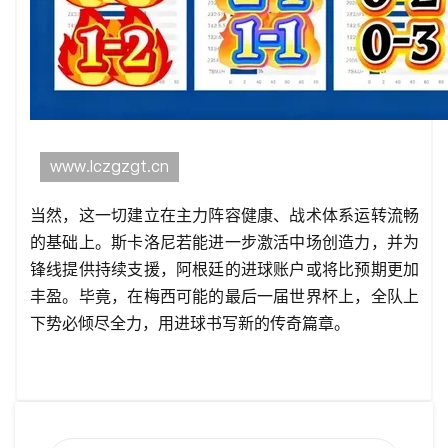
当然，这一切建立在主力阵容健康、战术体系运转流畅
的基础上。斯卡洛尼若能进一步激活中场创造力，并为
锋线提供持续支援，阿根廷的进球账户或将比预期更加
丰盈。毕竟，在梅西可能的最后一届世界杯上，全队上
下势必倾尽全力，用进球书写新的传奇篇章。