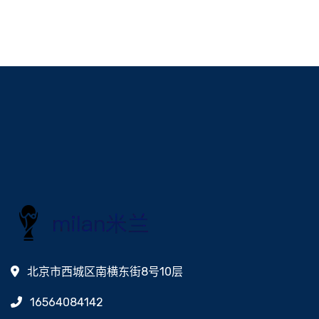
北京市西城区南横东街8号10层
16564084142