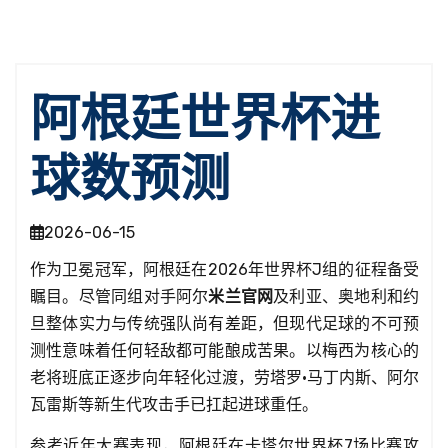
阿根廷世界杯进
球数预测
2026-06-15
作为卫冕冠军，阿根廷在2026年世界杯J组的征程备受
瞩目。尽管同组对手阿尔
米兰官网
及利亚、奥地利和约
旦整体实力与传统强队尚有差距，但现代足球的不可预
测性意味着任何轻敌都可能酿成苦果。以梅西为核心的
老将班底正逐步向年轻化过渡，劳塔罗·马丁内斯、阿尔
瓦雷斯等新生代攻击手已扛起进球重任。
参考近年大赛表现，阿根廷在卡塔尔世界杯7场比赛攻