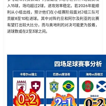
入15球，场均超过2球，进攻效率稳定。若2026年能顺
利从小组出线，预计他们在小组赛阶段面对J组三队可
贡献8至10粒进球。其中对阵约旦和阿尔及利亚的比赛
有望打出较大比分，而与奥地利的对决可能更为胶着，
进球数或在2至3球之间。