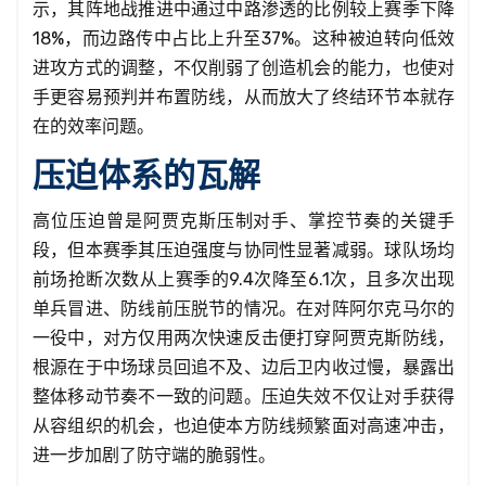
示，其阵地战推进中通过中路渗透的比例较上赛季下降
18%，而边路传中占比上升至37%。这种被迫转向低效
进攻方式的调整，不仅削弱了创造机会的能力，也使对
手更容易预判并布置防线，从而放大了终结环节本就存
在的效率问题。
压迫体系的瓦解
高位压迫曾是阿贾克斯压制对手、掌控节奏的关键手
段，但本赛季其压迫强度与协同性显著减弱。球队场均
前场抢断次数从上赛季的9.4次降至6.1次，且多次出现
单兵冒进、防线前压脱节的情况。在对阵阿尔克马尔的
一役中，对方仅用两次快速反击便打穿阿贾克斯防线，
根源在于中场球员回追不及、边后卫内收过慢，暴露出
整体移动节奏不一致的问题。压迫失效不仅让对手获得
从容组织的机会，也迫使本方防线频繁面对高速冲击，
进一步加剧了防守端的脆弱性。