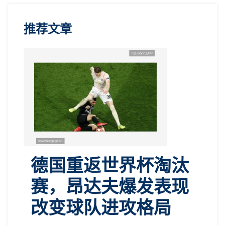
推荐文章
德国重返世界杯淘汰
赛，昂达夫爆发表现
改变球队进攻格局