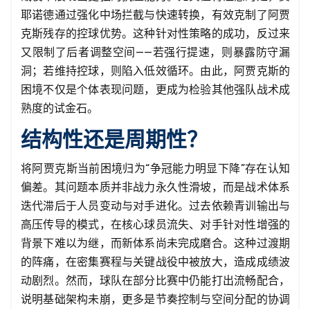
耶诺德通过强化中场拦截与快速转换，有效克制了阿贾
克斯残存的控球优势。这种针对性策略的成功，反过来
又限制了后者调整空间——若强行提速，则暴露防守漏
洞；若维持控球，则陷入低效循环。由此，阿贾克斯的
困境不仅是个体表现问题，更成为检验其他强队战术成
熟度的试金石。
结构性还是周期性？
将阿贾克斯当前困境归为“争冠能力明显下降”存在认知
偏差。其问题本质并非战力永久性滑坡，而是战术体系
迭代滞后于人员变动与对手进化。过去依赖青训输出与
高压传导的模式，在核心球员流失、对手针对性增强的
背景下难以为继，而新体系尚未完成磨合。这种过渡期
的阵痛，在密集赛程与关键战役中被放大，造成成绩波
动剧烈。然而，球队在部分比赛中仍能打出流畅配合，
说明基础架构未崩，更多是节奏控制与空间分配的协调