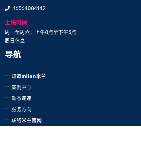
16564084142
上班时间
周一至周六：上午8点至下午5点
周日休息
导航
知道
milan米兰
案例中心
动态速递
服务方向
联络
米兰官网
网站地图