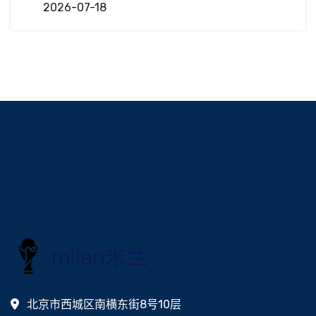
2026-07-18
北京市西城区南横东街8号10层