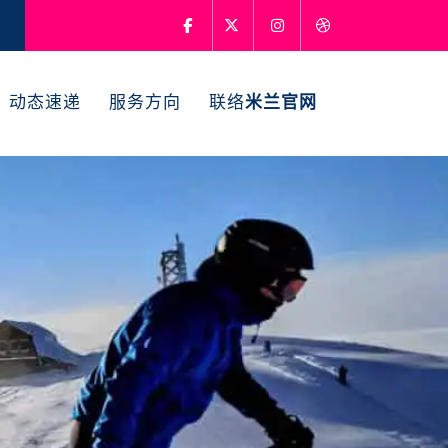
动态速递
服务方向
联络
米兰官网