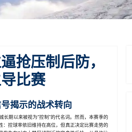
位逼抢压制后防，
主导比赛
信号揭示的战术转向
城长期以来被视为“控制”的代名词。然而，本赛季的
性：控球率依旧维持在高位，但真正决定比赛走势的