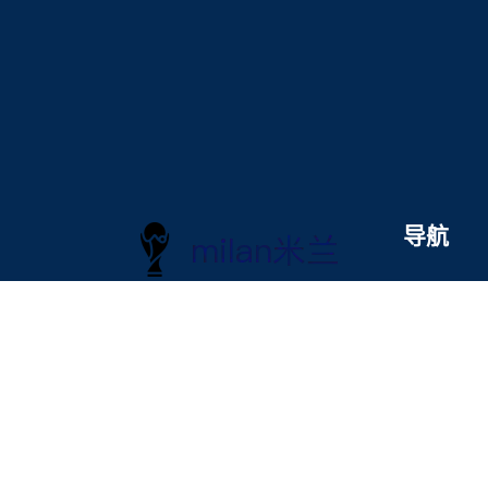
导航
知道
mi
北京市西城区南横东街8号
案例中
10层
动态速
16564084142
服务方
上班时间
联络
米
周一至周六：上午8点至下午5