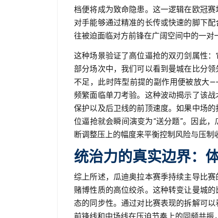
档便将成为致命隐患。这一逻辑在欧冠赛
对手能够通过精准的长传或快速的脚下配
往被迫面临对方前锋在广阔空间中的一对
这种场景验证了高位逼抢的双刃剑属性：
部分场次中，我们可以看到曼城在比分领
不足，此时阵型前提的副作用便被放大—
频繁面临单刀考验。这种波动揭示了该战
保护以及后卫线的前顶速度。如果中场的
位逼抢就会瞬间演变为“送分题”。因此
断调整压上的幅度来平衡控制风险与压制
统治力的真实边界：
综上所述，瓜迪奥拉本赛季持续主导比赛
赌博性质的高位绞杀。这种转变让曼城的
态的同步性。通过对比赛表现的拆解可以
前锋线和中场线在压迫节奏上的同频共振