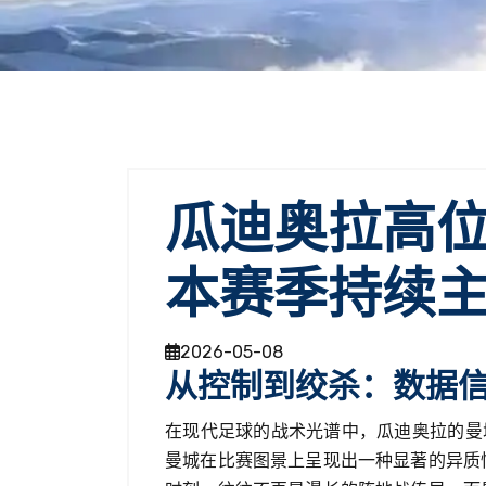
瓜迪奥拉高
本赛季持续
2026-05-08
从控制到绞杀：数据
在现代足球的战术光谱中，瓜迪奥拉的曼
曼城在比赛图景上呈现出一种显著的异质